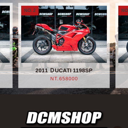
NO. 2
NO
2011 ＤUCATI 1198SP
NT.658000