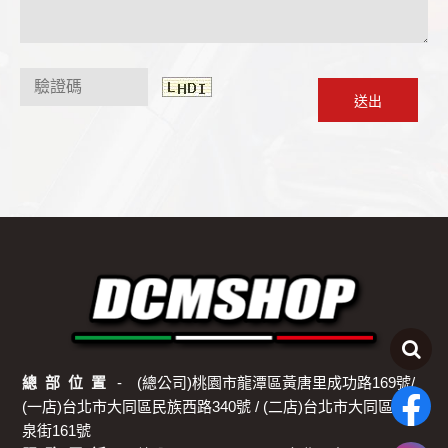
總 部 位 置
(總公司)桃園市龍潭區黃唐里成功路169號/
(一店)台北市大同區民族西路340號 / (二店)台北市大同區酒
泉街161號